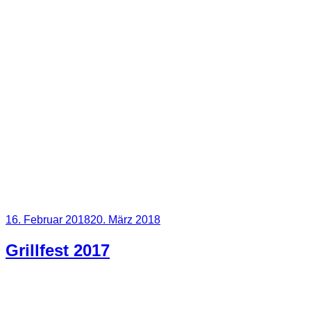
Veröffentlicht
16. Februar 2018
20. März 2018
am
Grillfest 2017