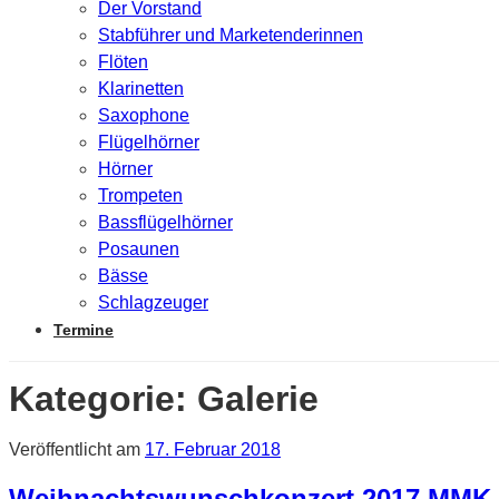
Der Vorstand
Stabführer und Marketenderinnen
Flöten
Klarinetten
Saxophone
Flügelhörner
Hörner
Trompeten
Bassflügelhörner
Posaunen
Bässe
Schlagzeuger
Termine
Kategorie:
Galerie
Veröffentlicht am
17. Februar 2018
Weihnachtswunschkonzert 2017 MMK 