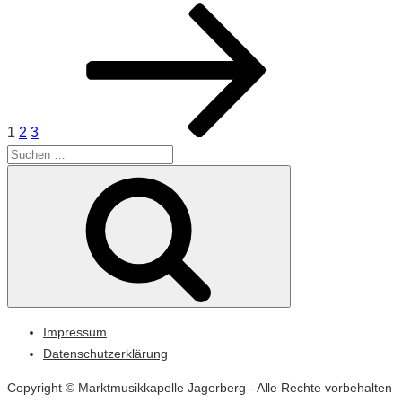
Seitennummerierung
Seite
Seite
Seite
Nächste
der
Seite
Beiträge
1
2
3
Suche
Suchen
nach:
Impressum
Datenschutzerklärung
Copyright © Marktmusikkapelle Jagerberg - Alle Rechte vorbehalten