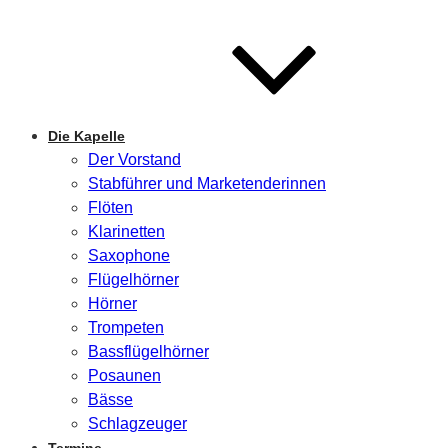
Die Kapelle
Der Vorstand
Stabführer und Marketenderinnen
Flöten
Klarinetten
Saxophone
Flügelhörner
Hörner
Trompeten
Bassflügelhörner
Posaunen
Bässe
Schlagzeuger