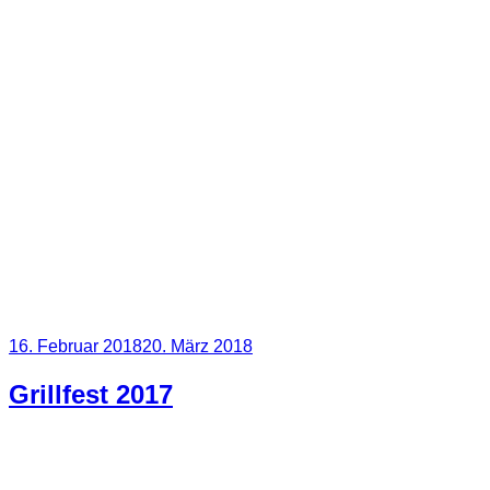
Veröffentlicht
16. Februar 2018
20. März 2018
am
Grillfest 2017