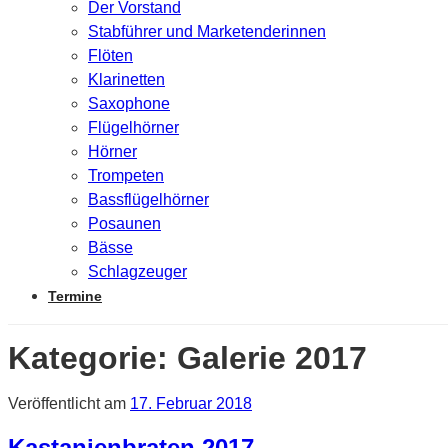
Der Vorstand
Stabführer und Marketenderinnen
Flöten
Klarinetten
Saxophone
Flügelhörner
Hörner
Trompeten
Bassflügelhörner
Posaunen
Bässe
Schlagzeuger
Termine
Kategorie:
Galerie 2017
Veröffentlicht am
17. Februar 2018
Kastanienbraten 2017