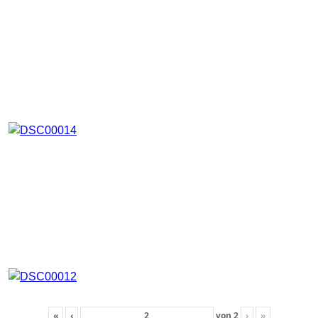
«
‹
von
2
›
»