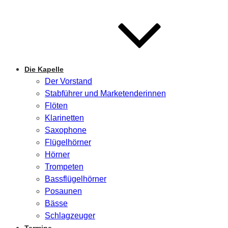
Die Kapelle
Der Vorstand
Stabführer und Marketenderinnen
Flöten
Klarinetten
Saxophone
Flügelhörner
Hörner
Trompeten
Bassflügelhörner
Posaunen
Bässe
Schlagzeuger