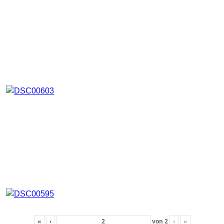
«
‹
von
2
›
»