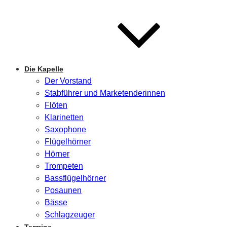
Die Kapelle
Der Vorstand
Stabführer und Marketenderinnen
Flöten
Klarinetten
Saxophone
Flügelhörner
Hörner
Trompeten
Bassflügelhörner
Posaunen
Bässe
Schlagzeuger