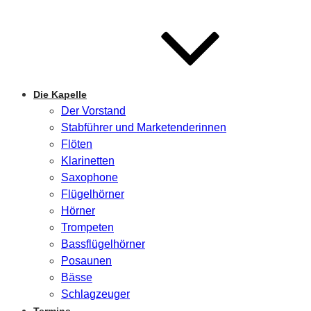
Die Kapelle
Der Vorstand
Stabführer und Marketenderinnen
Flöten
Klarinetten
Saxophone
Flügelhörner
Hörner
Trompeten
Bassflügelhörner
Posaunen
Bässe
Schlagzeuger