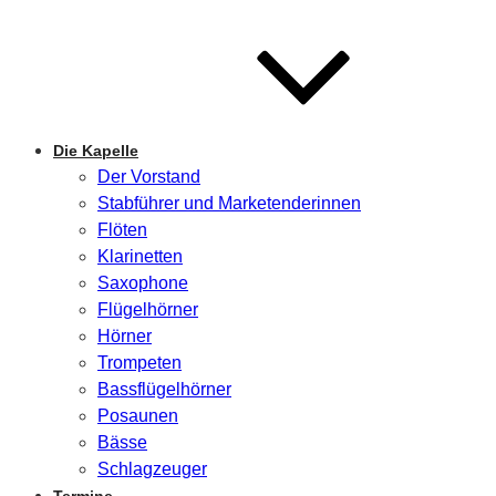
Die Kapelle
Der Vorstand
Stabführer und Marketenderinnen
Flöten
Klarinetten
Saxophone
Flügelhörner
Hörner
Trompeten
Bassflügelhörner
Posaunen
Bässe
Schlagzeuger