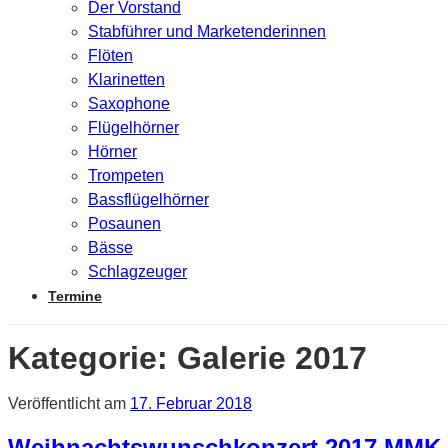
Der Vorstand
Stabführer und Marketenderinnen
Flöten
Klarinetten
Saxophone
Flügelhörner
Hörner
Trompeten
Bassflügelhörner
Posaunen
Bässe
Schlagzeuger
Termine
Kategorie:
Galerie 2017
Veröffentlicht am
17. Februar 2018
Weihnachtswunschkonzert 2017 MMK 