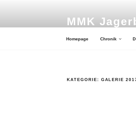
Zum
Inhalt
springen
MMK Jager
Marktmusikkapelle Jager
Homepage
Chronik
D
KATEGORIE:
GALERIE 201