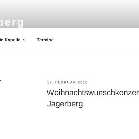
berg
berg
ie Kapelle
Termine
7
VERÖFFENTLICHT
17. FEBRUAR 2018
AM
Weihnachtswunschkonze
Jagerberg