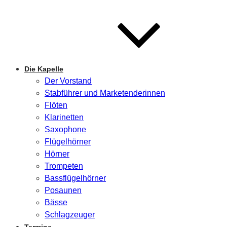
Die Kapelle
Der Vorstand
Stabführer und Marketenderinnen
Flöten
Klarinetten
Saxophone
Flügelhörner
Hörner
Trompeten
Bassflügelhörner
Posaunen
Bässe
Schlagzeuger