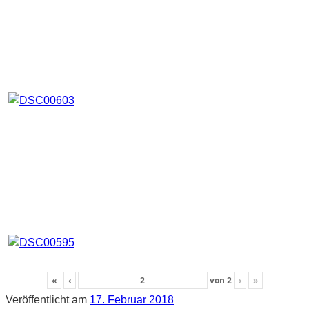
«
‹
von
2
›
»
Veröffentlicht am
17. Februar 2018