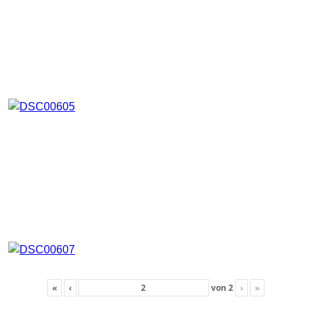
«
‹
von
2
›
»