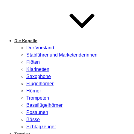
Die Kapelle
Der Vorstand
Stabführer und Marketenderinnen
Flöten
Klarinetten
Saxophone
Flügelhörner
Hörner
Trompeten
Bassflügelhörner
Posaunen
Bässe
Schlagzeuger