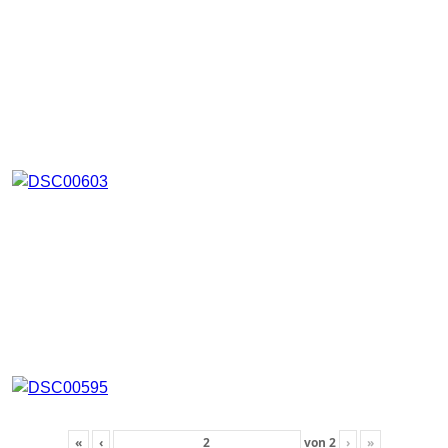
«
‹
von
2
›
»